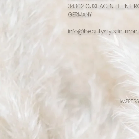
34302 GUXHAGEN-ELLENBER
GERMANY
info@beautystylistin-moni
IMPRES