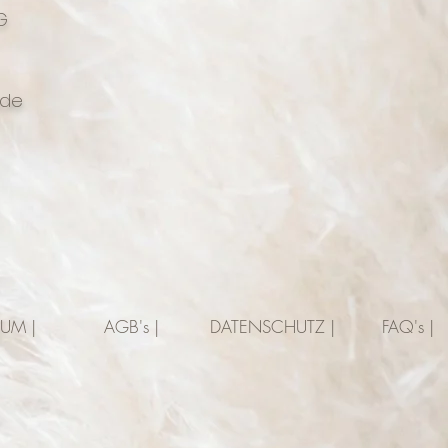
G
.de
SUM |
AGB's |
DATENSCHUTZ |
FAQ's |